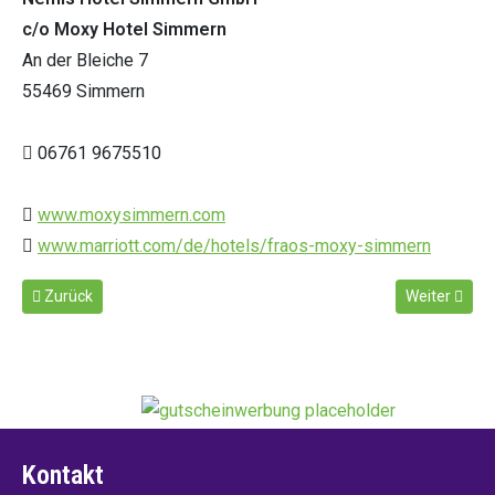
c/o Moxy Hotel Simmern
An der Bleiche 7
55469 Simmern
06761 9675510
www.moxysimmern.com
www.marriott.com/de/hotels/fraos-moxy-simmern
Vorheriger Beitrag: Neues Jahr, neue Ideen, neue Homepage, neue
Nächster Bei
Zurück
Weiter
Kontakt