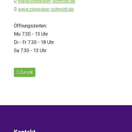
mail@zinnecker-schmidt.de
www.zinnecker-schmidt.de
Öffnungszeiten:
Mo 7.30 - 13 Uhr
Di - Fr 7.30 - 18 Uhr
Sa 7.30 - 13 Uhr
Vorheriger Beitrag: Den Durchblick behalten
Zurück