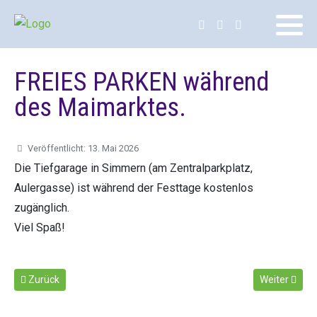
FREIES PARKEN während
des Maimarktes.
Veröffentlicht: 13. Mai 2026
Die Tiefgarage in Simmern (am Zentralparkplatz,
Aulergasse) ist während der Festtage kostenlos
zugänglich.
Viel Spaß!
Vorheriger Beitrag: AFTER WORK in Simmern
Nächster Bei
Zurück
Weiter