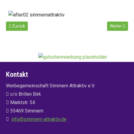
Vorheriger Beitrag: Unser besonderer Geschenketipp: Ayurveda
Nächster Bei
Zurück
Weiter
Kontakt
Werbegemeinschaft Simmern Attraktiv e.V.
c/o Brillen Birk
Marktstr. 54
55469 Simmern
info@simmern-attraktiv.de